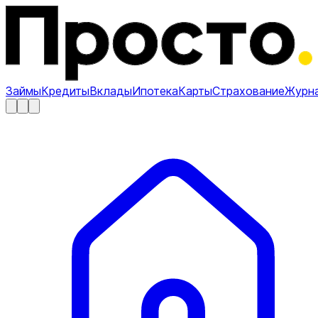
Займы
Кредиты
Вклады
Ипотека
Карты
Страхование
Журн