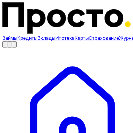
Займы
Кредиты
Вклады
Ипотека
Карты
Страхование
Журн