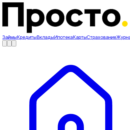
Займы
Кредиты
Вклады
Ипотека
Карты
Страхование
Журн