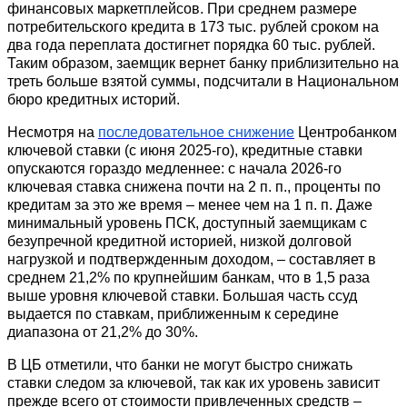
финансовых маркетплейсов. При среднем размере 
потребительского кредита в 173 тыс. рублей сроком на 
два года переплата достигнет порядка 60 тыс. рублей. 
Таким образом, заемщик вернет банку приблизительно на 
треть больше взятой суммы, подсчитали в Национальном 
бюро кредитных историй.
Несмотря на 
последовательное снижение
 Центробанком 
ключевой ставки (с июня 2025-го), кредитные ставки 
опускаются гораздо медленнее: с начала 2026-го 
ключевая ставка снижена почти на 2 п. п., проценты по 
кредитам за это же время – менее чем на 1 п. п. Даже 
минимальный уровень ПСК, доступный заемщикам с 
безупречной кредитной историей, низкой долговой 
нагрузкой и подтвержденным доходом, – составляет в 
среднем 21,2% по крупнейшим банкам, что в 1,5 раза 
выше уровня ключевой ставки. Большая часть ссуд 
выдается по ставкам, приближенным к середине 
диапазона от 21,2% до 30%.
В ЦБ отметили, что банки не могут быстро снижать 
ставки следом за ключевой, так как их уровень зависит 
прежде всего от стоимости привлеченных средств – 