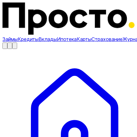
Займы
Кредиты
Вклады
Ипотека
Карты
Страхование
Журн