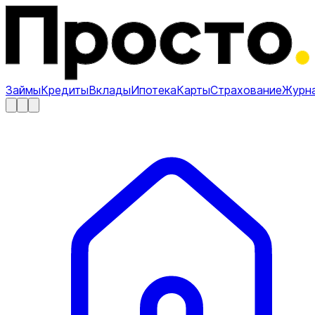
Займы
Кредиты
Вклады
Ипотека
Карты
Страхование
Журн