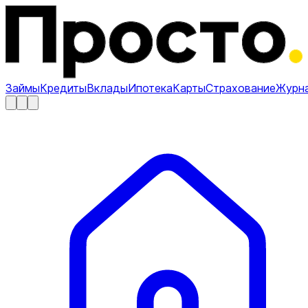
Займы
Кредиты
Вклады
Ипотека
Карты
Страхование
Журн