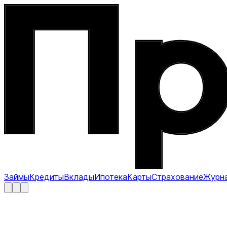
Займы
Кредиты
Вклады
Ипотека
Карты
Страхование
Журн