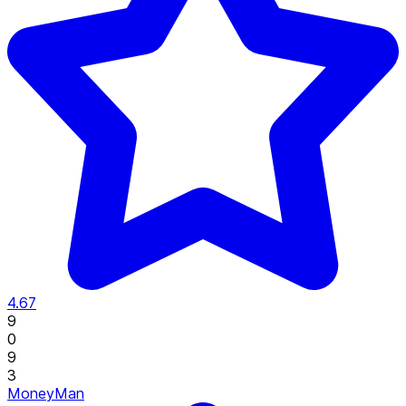
4.67
9
0
9
3
MoneyMan