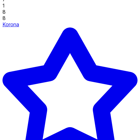
1
8
8
Korona