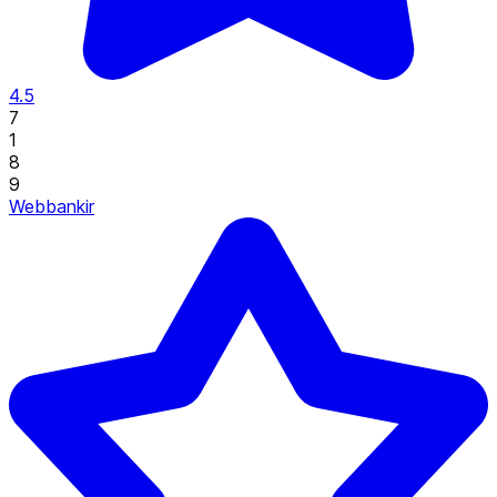
4.5
7
1
8
9
Webbankir