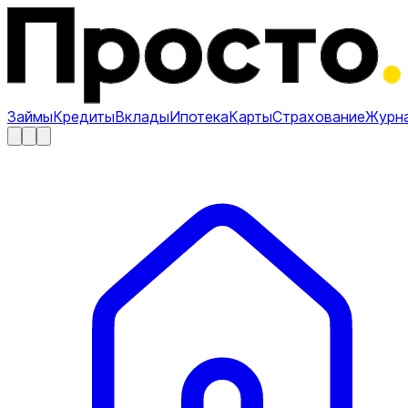
Займы
Кредиты
Вклады
Ипотека
Карты
Страхование
Журн