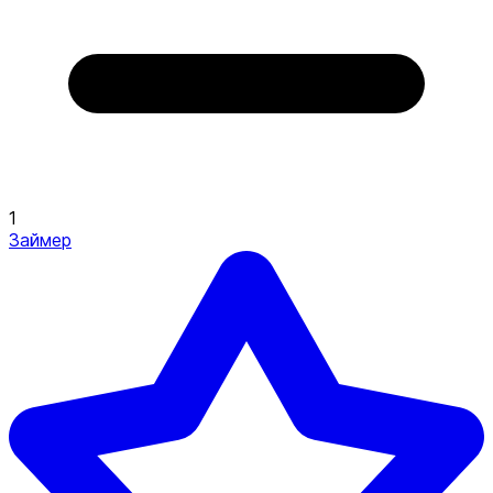
1
Займер