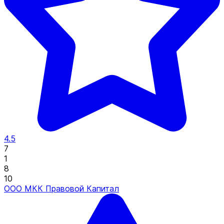
4.5
7
1
8
10
ООО МКК Правовой Капитал