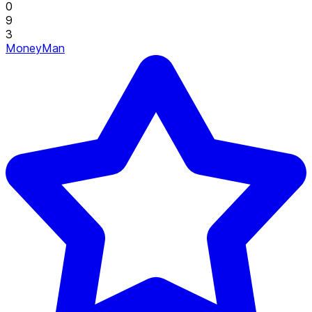
0
9
3
MoneyMan