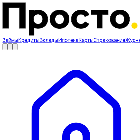
Займы
Кредиты
Вклады
Ипотека
Карты
Страхование
Журн