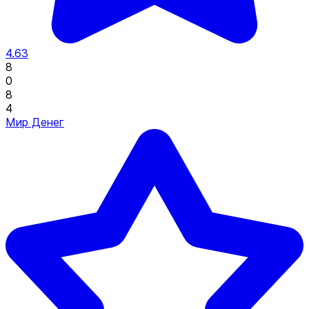
4.63
8
0
8
4
Мир Денег