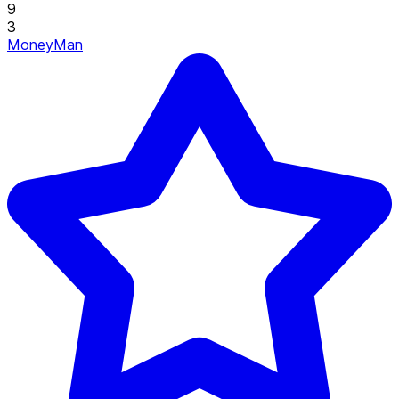
9
3
MoneyMan