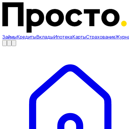
Займы
Кредиты
Вклады
Ипотека
Карты
Страхование
Журн