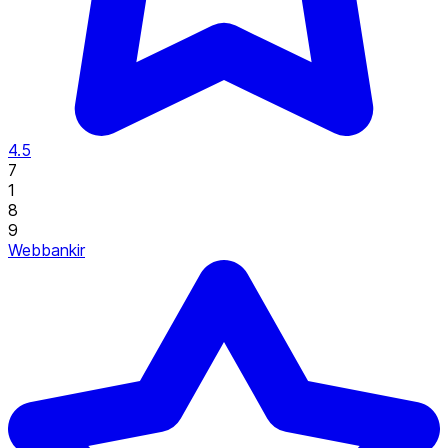
4.5
7
1
8
9
Webbankir