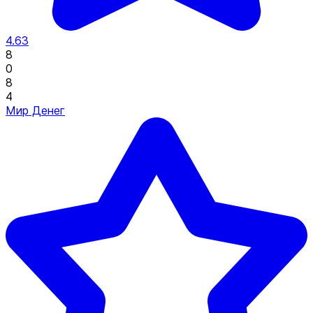
4.63
8
0
8
4
Мир Денег