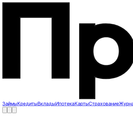
Займы
Кредиты
Вклады
Ипотека
Карты
Страхование
Журн