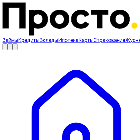
Займы
Кредиты
Вклады
Ипотека
Карты
Страхование
Журн