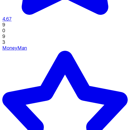
4.67
9
0
9
3
MoneyMan