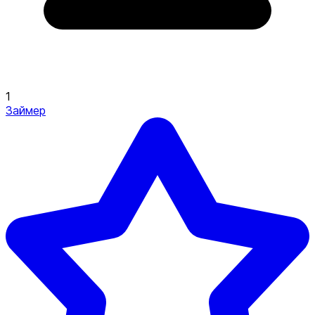
1
Займер