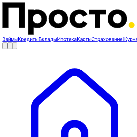
Займы
Кредиты
Вклады
Ипотека
Карты
Страхование
Журн