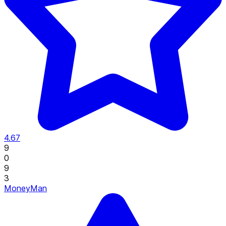
4.67
9
0
9
3
MoneyMan