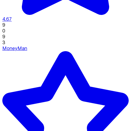
4.67
9
0
9
3
MoneyMan