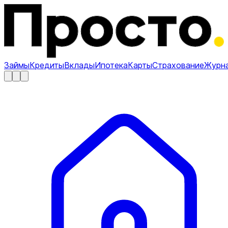
Займы
Кредиты
Вклады
Ипотека
Карты
Страхование
Журн