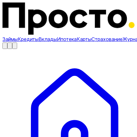
Займы
Кредиты
Вклады
Ипотека
Карты
Страхование
Журн