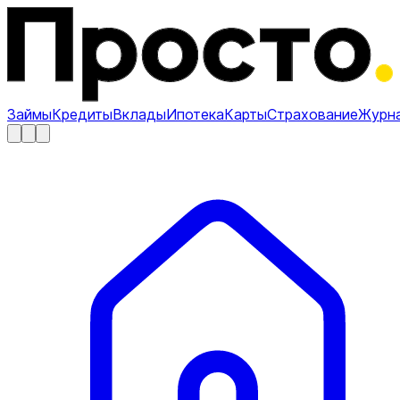
Займы
Кредиты
Вклады
Ипотека
Карты
Страхование
Журн