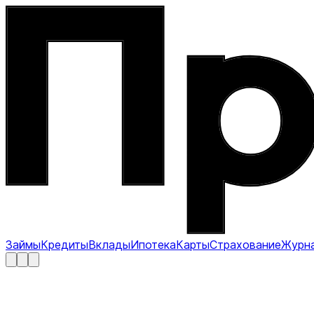
Займы
Кредиты
Вклады
Ипотека
Карты
Страхование
Журн