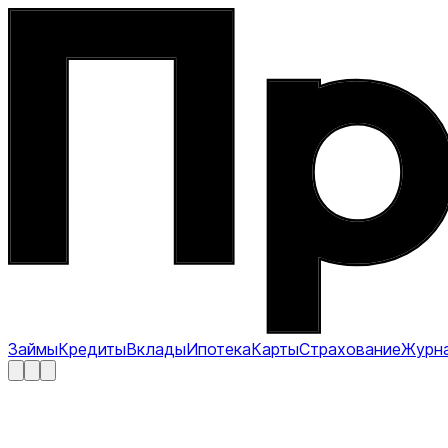
Займы
Кредиты
Вклады
Ипотека
Карты
Страхование
Журн