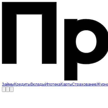
Займы
Кредиты
Вклады
Ипотека
Карты
Страхование
Журн