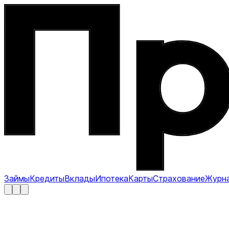
Займы
Кредиты
Вклады
Ипотека
Карты
Страхование
Журн