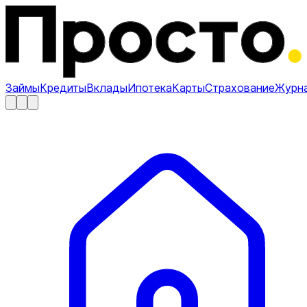
Займы
Кредиты
Вклады
Ипотека
Карты
Страхование
Журн