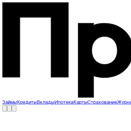
Займы
Кредиты
Вклады
Ипотека
Карты
Страхование
Журн