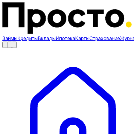
Займы
Кредиты
Вклады
Ипотека
Карты
Страхование
Журн