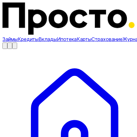
Займы
Кредиты
Вклады
Ипотека
Карты
Страхование
Журн