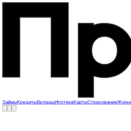
Займы
Кредиты
Вклады
Ипотека
Карты
Страхование
Журн