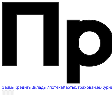
Займы
Кредиты
Вклады
Ипотека
Карты
Страхование
Журн