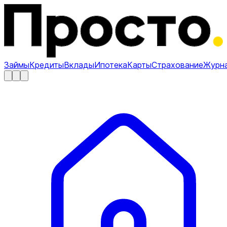
Займы
Кредиты
Вклады
Ипотека
Карты
Страхование
Журн