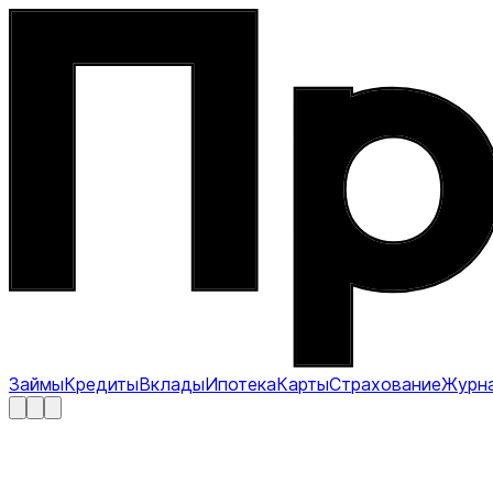
Займы
Кредиты
Вклады
Ипотека
Карты
Страхование
Журн