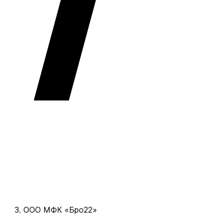
ООО МФК «Бро22»