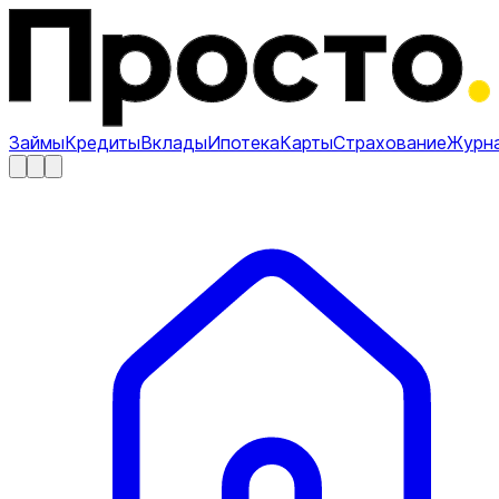
Займы
Кредиты
Вклады
Ипотека
Карты
Страхование
Журн