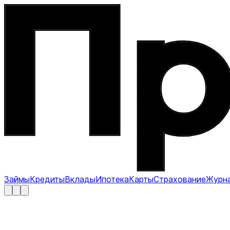
Займы
Кредиты
Вклады
Ипотека
Карты
Страхование
Журн