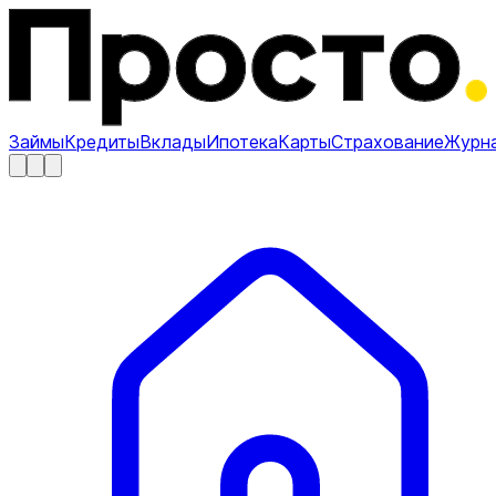
Займы
Кредиты
Вклады
Ипотека
Карты
Страхование
Журн