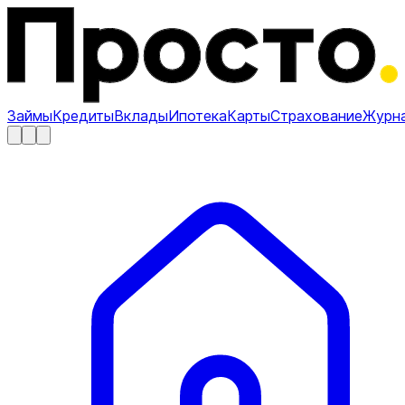
Займы
Кредиты
Вклады
Ипотека
Карты
Страхование
Журн