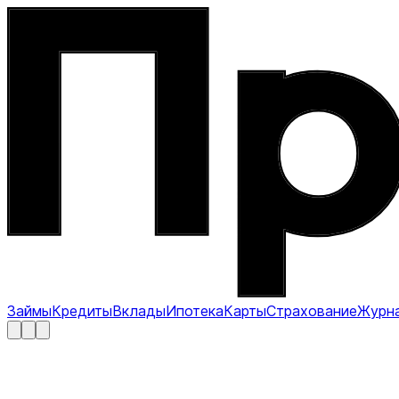
Займы
Кредиты
Вклады
Ипотека
Карты
Страхование
Журн