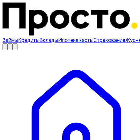
Займы
Кредиты
Вклады
Ипотека
Карты
Страхование
Журн