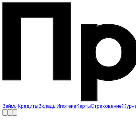
Займы
Кредиты
Вклады
Ипотека
Карты
Страхование
Журн