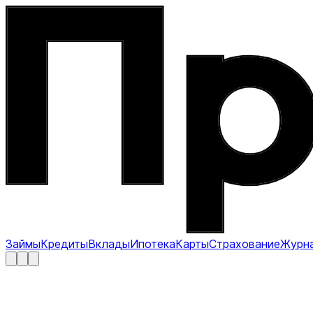
Займы
Кредиты
Вклады
Ипотека
Карты
Страхование
Журн