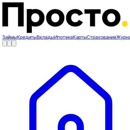
Займы
Кредиты
Вклады
Ипотека
Карты
Страхование
Журн