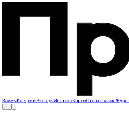
Займы
Кредиты
Вклады
Ипотека
Карты
Страхование
Журн