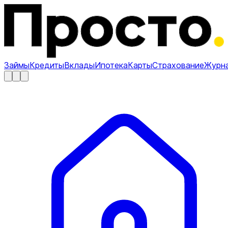
Займы
Кредиты
Вклады
Ипотека
Карты
Страхование
Журн