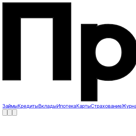
Займы
Кредиты
Вклады
Ипотека
Карты
Страхование
Журн