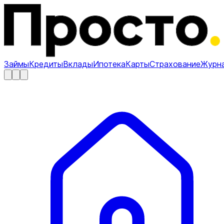
Займы
Кредиты
Вклады
Ипотека
Карты
Страхование
Журн