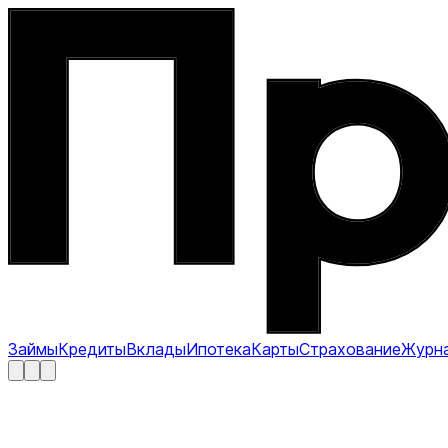
Займы
Кредиты
Вклады
Ипотека
Карты
Страхование
Журн