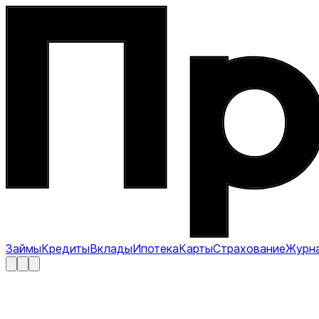
Займы
Кредиты
Вклады
Ипотека
Карты
Страхование
Журн