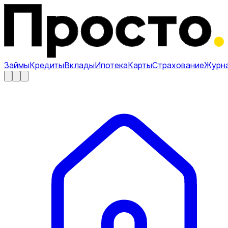
Займы
Кредиты
Вклады
Ипотека
Карты
Страхование
Журн