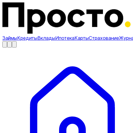
Займы
Кредиты
Вклады
Ипотека
Карты
Страхование
Журн