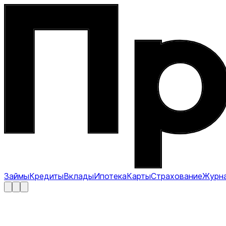
Займы
Кредиты
Вклады
Ипотека
Карты
Страхование
Журн