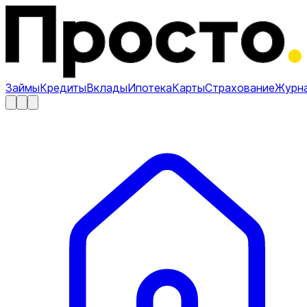
Займы
Кредиты
Вклады
Ипотека
Карты
Страхование
Журн