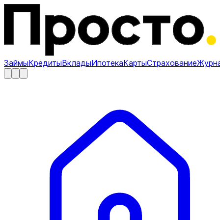
Займы
Кредиты
Вклады
Ипотека
Карты
Страхование
Журн