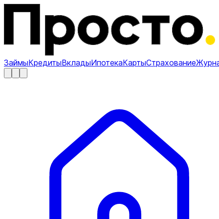
Займы
Кредиты
Вклады
Ипотека
Карты
Страхование
Журн